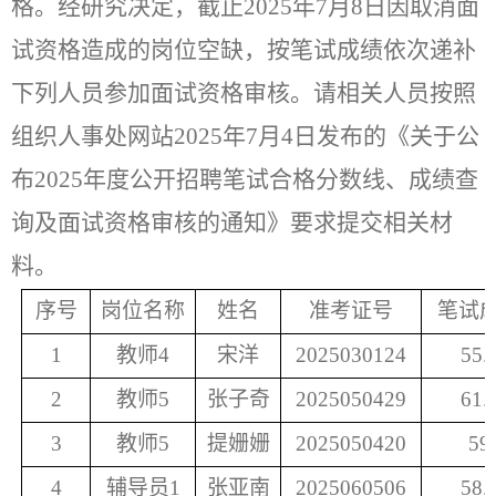
格。经研究决定，截止
202
5
年
7
月
8
日因取消面
试资格造成的岗位空缺，按笔试成绩依次递补
下列人员参加面试资格审核。请相关人员按照
组织人事处网站
2025年7
月
4
日发布的《关于公
布
2025年度公开招聘笔试合格分数线、成绩查
询及面试资格审核的通知》要求提交相关材
料。
序号
岗位名称
姓名
准考证号
笔试
1
教师
4
宋洋
2025030124
55.
2
教师
5
张子奇
2025050429
61.
3
教师
5
提姗姗
2025050420
59
4
辅导员
1
张亚南
2025060506
58.