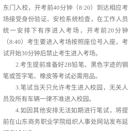
东门
入校，
开考前
40分钟（8:
20
）到达相应考
场接受身份验证、安检系统检查，在工作人员
统一安排下有序进入考场，开考前
20分钟
（
8:40
）考生要进入考场按照座位号入座
，
考
试开始
30分钟后禁止考生进入考场。
2.
考生提前准备好
2B铅笔、黑色字迹的钢
笔或签字笔、橡皮等考试必需用品。
3.
笔试当天只允许考生进入校园，无关人
员及所有车辆一律不准进入校园。
4.
如因
其他安排
无法如期进行笔试，将提
前在山东商务职业学院组织人事处网站发布延