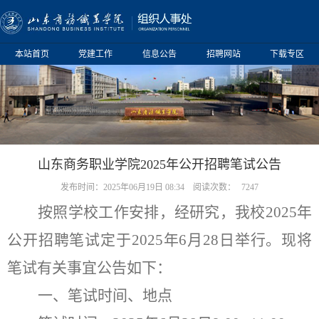
本站首页
党建工作
信息公告
招聘网站
下载专区
山东商务职业学院2025年公开招聘笔试公告
发布时间：2025年06月19日 08:34
阅读次数：
7247
按照学校工作安排，经研究，我校
202
5
年
公开招聘笔试定于
2025
年
6
月
28
日举行。现将
笔试有关事宜公告如下：
一、
笔试时间、地点