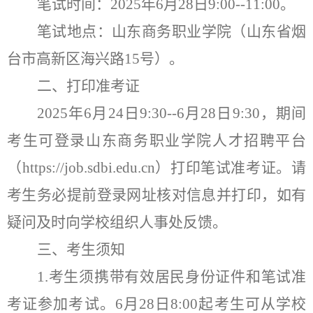
笔试时间：
202
5
年
6
月
28
日
9:
00
--11:
00。
笔试地点：
山东商务职业学院（山东省烟
台市高新区海兴路
15号）。
二、打印准考证
202
5
年
6
月
24
日
9:
3
0--
6
月
28
日
9:30
，期间
考生可
登录山东商务职业学院人才招聘平台
（
https://job.sdbi.edu.cn）
打印笔试准考证。请
考生务必提前登录
网址
核对信息并打印，如有
疑问及时向学校组织人事处反馈。
三
、考生须知
1.
考生
须携带
有效居民身份证件
和笔试
准
考
证
参加考试
。
6
月
28
日
8
:
00
起考生可从学校